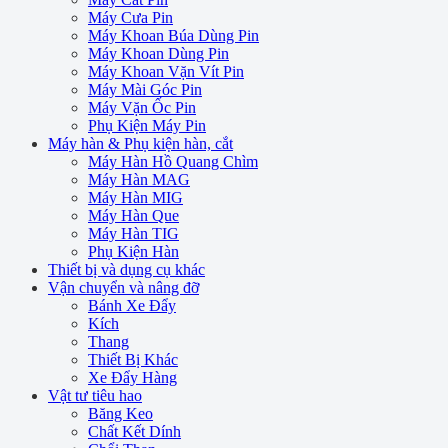
Máy Cưa Pin
Máy Khoan Búa Dùng Pin
Máy Khoan Dùng Pin
Máy Khoan Vặn Vít Pin
Máy Mài Góc Pin
Máy Vặn Ốc Pin
Phụ Kiện Máy Pin
Máy hàn & Phụ kiện hàn, cắt
Máy Hàn Hồ Quang Chìm
Máy Hàn MAG
Máy Hàn MIG
Máy Hàn Que
Máy Hàn TIG
Phụ Kiện Hàn
Thiết bị và dụng cụ khác
Vận chuyển và nâng đỡ
Bánh Xe Đẩy
Kích
Thang
Thiết Bị Khác
Xe Đẩy Hàng
Vật tư tiêu hao
Băng Keo
Chất Kết Dính