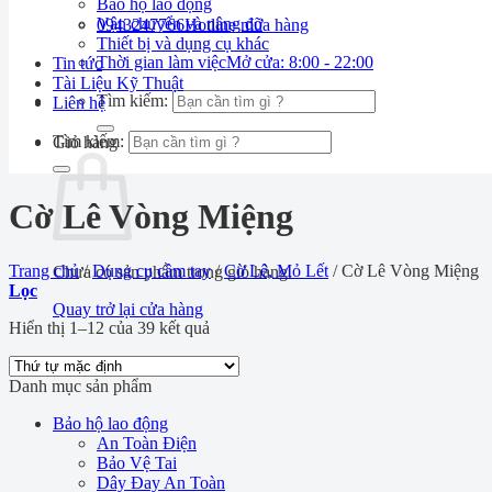
Bảo hộ lao động
Vận chuyển và nâng đỡ
0943247766
Hotline mua hàng
Thiết bị và dụng cụ khác
Thời gian làm việc
Mở cửa: 8:00 - 22:00
Tin tức
Tài Liệu Kỹ Thuật
Tìm kiếm:
Liên hệ
Tìm kiếm:
Giỏ hàng
Cờ Lê Vòng Miệng
Trang chủ
/
Dụng cụ cầm tay
/
Cờ Lê, Mỏ Lết
/
Cờ Lê Vòng Miệng
Chưa có sản phẩm trong giỏ hàng.
Lọc
Quay trở lại cửa hàng
Hiển thị 1–12 của 39 kết quả
Danh mục sản phẩm
Bảo hộ lao động
An Toàn Điện
Bảo Vệ Tai
Dây Đay An Toàn