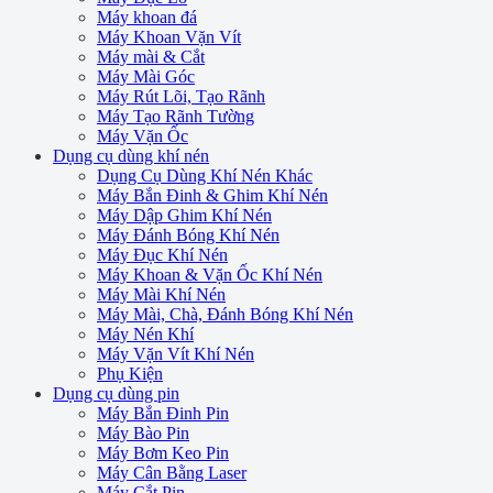
Máy khoan đá
Máy Khoan Vặn Vít
Máy mài & Cắt
Máy Mài Góc
Máy Rút Lõi, Tạo Rãnh
Máy Tạo Rãnh Tường
Máy Vặn Ốc
Dụng cụ dùng khí nén
Dụng Cụ Dùng Khí Nén Khác
Máy Bắn Đinh & Ghim Khí Nén
Máy Dập Ghim Khí Nén
Máy Đánh Bóng Khí Nén
Máy Đục Khí Nén
Máy Khoan & Vặn Ốc Khí Nén
Máy Mài Khí Nén
Máy Mài, Chà, Đánh Bóng Khí Nén
Máy Nén Khí
Máy Vặn Vít Khí Nén
Phụ Kiện
Dụng cụ dùng pin
Máy Bắn Đinh Pin
Máy Bào Pin
Máy Bơm Keo Pin
Máy Cân Bằng Laser
Máy Cắt Pin