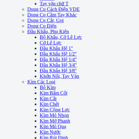
Tay vặn chữ T
Dụng Cụ Cách Điện VDE
Dụng Cụ Cầm Tay Khác
Dụng Cụ Cắt, Gọt
Dụng Cụ Điện
Đầu Khẩu, Phụ Kiện
Bộ Khẩu, Cờ Lê Lực
Cờ Lê Lực
Đầu Khẩu Hệ 1''
Đầu Khẩu Hệ 1/2''
Đầu Khẩu Hệ 1/4''
Đầu Khẩu Hệ 3/4''
Đầu Khẩu Hệ 3/8''
Khớp Nối, Tay Vặn
Kìm Các Loại
Bộ Kìm
Kìm Bấm Cốt
Kìm Cắt
Kìm Chết
Kìm Cộng Lực
Kìm Mỏ Nhọn
Kìm Mở Phanh
Kìm Mỏ Quạ
Kìm Nước
Kìm Rút Đinh