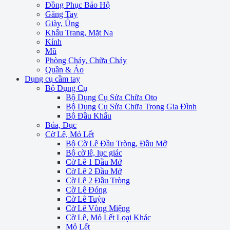
Đồng Phục Bảo Hộ
Găng Tay
Giày, Ủng
Khẩu Trang, Mặt Nạ
Kính
Mũ
Phòng Cháy, Chữa Cháy
Quần & Áo
Dụng cụ cầm tay
Bộ Dụng Cụ
Bộ Dụng Cụ Sửa Chữa Oto
Bộ Dụng Cụ Sửa Chữa Trong Gia Đình
Bộ Đầu Khẩu
Búa, Đục
Cờ Lê, Mỏ Lết
Bộ Cờ Lê Đầu Tròng, Đầu Mở
Bộ cờ lê, lục giác
Cờ Lê 1 Đầu Mở
Cờ Lê 2 Đầu Mở
Cờ Lê 2 Đầu Tròng
Cờ Lê Đóng
Cờ Lê Tuýp
Cờ Lê Vòng Miệng
Cờ Lê, Mỏ Lết Loại Khác
Mỏ Lết