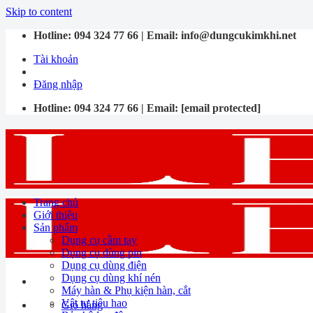
Skip to content
Hotline:
094 324 77 66
| Email:
info@dungcukimkhi.net
Tài khoản
Đăng nhập
Hotline:
094 324 77 66
| Email:
[email protected]
Trang chủ
Giới thiệu
Sản phẩm
Dụng cụ cầm tay
Dụng cụ dùng pin
Dụng cụ dùng điện
Dụng cụ dùng khí nén
Máy hàn & Phụ kiện hàn, cắt
Vật tư tiêu hao
Giỏ hàng