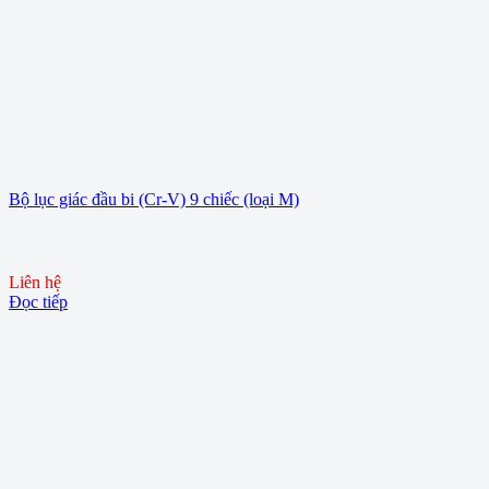
Bộ lục giác đầu bi (Cr-V) 9 chiếc (loại M)
Liên hệ
Đọc tiếp