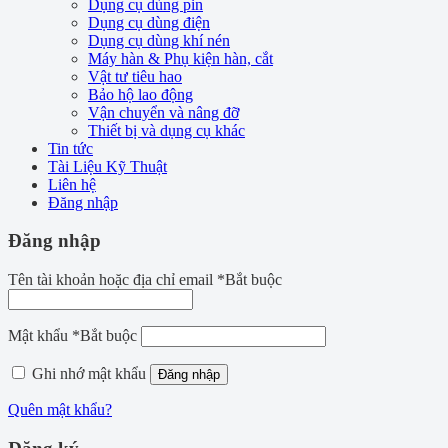
Dụng cụ dùng pin
Dụng cụ dùng điện
Dụng cụ dùng khí nén
Máy hàn & Phụ kiện hàn, cắt
Vật tư tiêu hao
Bảo hộ lao động
Vận chuyển và nâng đỡ
Thiết bị và dụng cụ khác
Tin tức
Tài Liệu Kỹ Thuật
Liên hệ
Đăng nhập
Đăng nhập
Tên tài khoản hoặc địa chỉ email
*
Bắt buộc
Mật khẩu
*
Bắt buộc
Ghi nhớ mật khẩu
Đăng nhập
Quên mật khẩu?