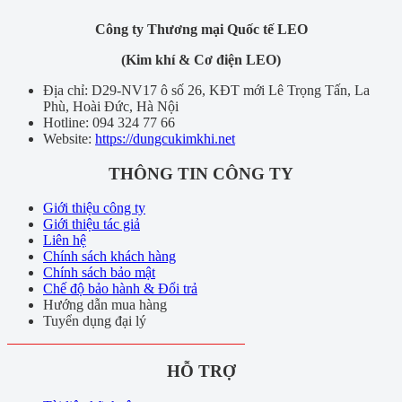
Công ty Thương mại Quốc tế LEO
(Kim khí & Cơ điện LEO)
Địa chỉ: D29-NV17 ô số 26, KĐT mới Lê Trọng Tấn, La
Phù, Hoài Đức, Hà Nội
Hotline: 094 324 77 66
Website:
https://dungcukimkhi.net
THÔNG TIN CÔNG TY
Giới thiệu công ty
Giới thiệu tác giả
Liên hệ
Chính sách khách hàng
Chính sách bảo mật
Chế độ bảo hành & Đổi trả
Hướng dẫn mua hàng
Tuyển dụng đại lý
HỖ TRỢ