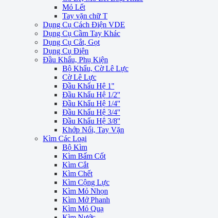
Mỏ Lết
Tay vặn chữ T
Dụng Cụ Cách Điện VDE
Dụng Cụ Cầm Tay Khác
Dụng Cụ Cắt, Gọt
Dụng Cụ Điện
Đầu Khẩu, Phụ Kiện
Bộ Khẩu, Cờ Lê Lực
Cờ Lê Lực
Đầu Khẩu Hệ 1''
Đầu Khẩu Hệ 1/2''
Đầu Khẩu Hệ 1/4''
Đầu Khẩu Hệ 3/4''
Đầu Khẩu Hệ 3/8''
Khớp Nối, Tay Vặn
Kìm Các Loại
Bộ Kìm
Kìm Bấm Cốt
Kìm Cắt
Kìm Chết
Kìm Cộng Lực
Kìm Mỏ Nhọn
Kìm Mở Phanh
Kìm Mỏ Quạ
Kìm Nước