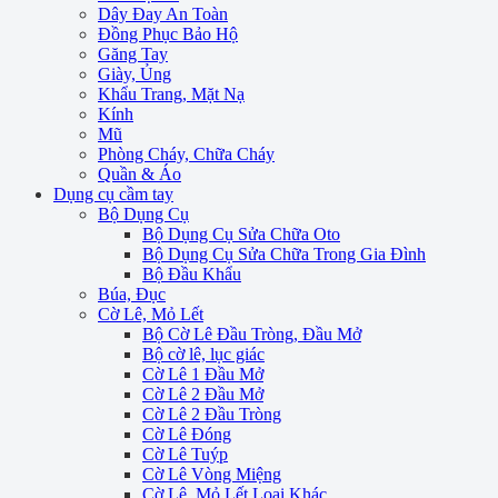
Dây Đay An Toàn
Đồng Phục Bảo Hộ
Găng Tay
Giày, Ủng
Khẩu Trang, Mặt Nạ
Kính
Mũ
Phòng Cháy, Chữa Cháy
Quần & Áo
Dụng cụ cầm tay
Bộ Dụng Cụ
Bộ Dụng Cụ Sửa Chữa Oto
Bộ Dụng Cụ Sửa Chữa Trong Gia Đình
Bộ Đầu Khẩu
Búa, Đục
Cờ Lê, Mỏ Lết
Bộ Cờ Lê Đầu Tròng, Đầu Mở
Bộ cờ lê, lục giác
Cờ Lê 1 Đầu Mở
Cờ Lê 2 Đầu Mở
Cờ Lê 2 Đầu Tròng
Cờ Lê Đóng
Cờ Lê Tuýp
Cờ Lê Vòng Miệng
Cờ Lê, Mỏ Lết Loại Khác