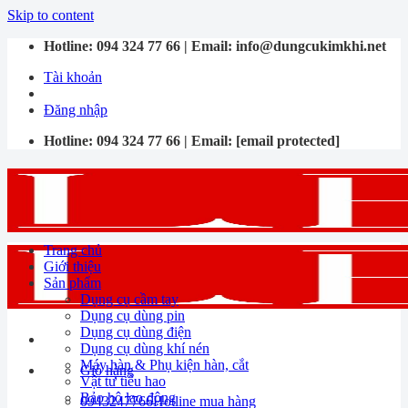
Skip to content
Hotline:
094 324 77 66
| Email:
info@dungcukimkhi.net
Tài khoản
Đăng nhập
Hotline:
094 324 77 66
| Email:
[email protected]
Trang chủ
Giới thiệu
Sản phẩm
Dụng cụ cầm tay
Dụng cụ dùng pin
Dụng cụ dùng điện
Dụng cụ dùng khí nén
Máy hàn & Phụ kiện hàn, cắt
Giỏ hàng
Vật tư tiêu hao
Bảo hộ lao động
0943247766
Hotline mua hàng