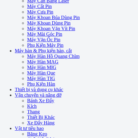
Máy Cân Bằng Laser
Máy Cắt Pin
Máy Cưa Pin
Máy Khoan Búa Dùng Pin
Máy Khoan Dùng Pin
Máy Khoan Vặn Vít Pin
Máy Mài Góc Pin
Máy Vặn Ốc Pin
Phụ Kiện Máy Pin
Máy hàn & Phụ kiện hàn, cắt
Máy Hàn Hồ Quang Chìm
Máy Hàn MAG
Máy Hàn MIG
Máy Hàn Que
Máy Hàn TIG
Phụ Kiện Hàn
Thiết bị và dụng cụ khác
Vận chuyển và nâng đỡ
Bánh Xe Đẩy
Kích
Thang
Thiết Bị Khác
Xe Đẩy Hàng
Vật tư tiêu hao
Băng Keo