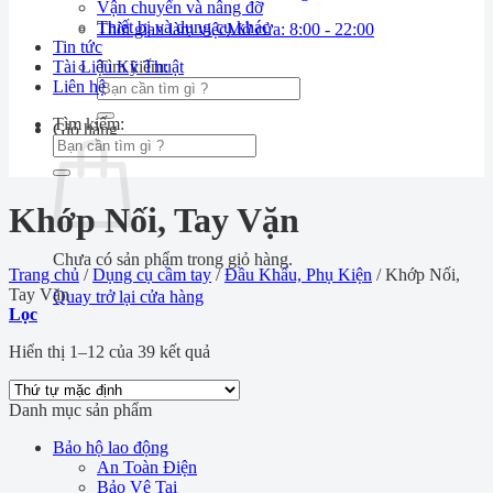
Vận chuyển và nâng đỡ
Thiết bị và dụng cụ khác
Thời gian làm việc
Mở cửa: 8:00 - 22:00
Tin tức
Tài Liệu Kỹ Thuật
Tìm kiếm:
Liên hệ
Tìm kiếm:
Giỏ hàng
Khớp Nối, Tay Vặn
Chưa có sản phẩm trong giỏ hàng.
Trang chủ
/
Dụng cụ cầm tay
/
Đầu Khẩu, Phụ Kiện
/
Khớp Nối,
Tay Vặn
Quay trở lại cửa hàng
Lọc
Hiển thị 1–12 của 39 kết quả
Danh mục sản phẩm
Bảo hộ lao động
An Toàn Điện
Bảo Vệ Tai