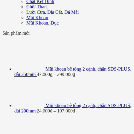
Chất Kết Dính
Chổi Than
Lưỡi Cưa, Đĩa Cắt, Đá Mài
Mũi Khoan
Mũi Khoan, Đục
Sản phẩm mới
Mũi khoan bê tông 2 cạnh, chân SDS-PLUS,
dài 350mm
47.000
₫
–
299.000
₫
Mũi khoan bê tông 2 cạnh, chân SDS-PLUS,
dài 200mm
24.000
₫
–
107.000
₫