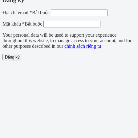
Đăng ký
Địa chỉ email
*
Bắt buộc
Mật khẩu
*
Bắt buộc
Your personal data will be used to support your experience
throughout this website, to manage access to your account, and for
other purposes described in our
chính sách riêng tư
.
Đăng ký