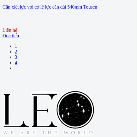
Cần xiết lực với cờ lê lực cán dài 540mm Tousen
Liên hệ
Đọc tiếp
1
2
3
4