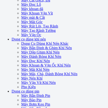
Máy Cắt Gạch, Đá
Máy Đục Lỗ
Máy khoan đá
Máy Khoan Vặn Vít
Máy mài & Cắt
Máy Mài Góc
Máy Rút Lõi, Tạo Rãnh
Máy Tạo Rãnh Tường
Máy Vặn Ốc
Dụng cụ dùng khí nén
Dụng Cụ Dùng Khí Nén Khác
Máy Bắn Đinh & Ghim Khí Nén
Máy Dập Ghim Khí Nén
Máy Đánh Bóng Khí Nén
Máy Đục Khí Nén
Máy Khoan & Vặn Ốc Khí Nén
Máy Mài Khí Nén
Máy Mài, Chà, Đánh Bóng Khí Nén
Máy Nén Khí
Máy Vặn Vít Khí Nén
Phụ Kiện
Dụng cụ dùng pin
Máy Bắn Đinh Pin
Máy Bào Pin
Máy Bơm Keo Pin