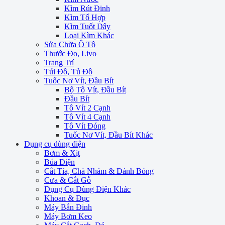
Kìm Rút Đinh
Kìm Tổ Hợp
Kìm Tuốt Dây
Loại Kìm Khác
Sửa Chữa Ô Tô
Thước Đo, Livo
Trang Trí
Túi Đồ, Tủ Đồ
Tuốc Nơ Vít, Đầu Bít
Bộ Tô Vít, Đầu Bít
Đầu Bít
Tô Vít 2 Cạnh
Tô Vít 4 Cạnh
Tô Vít Đóng
Tuốc Nơ Vít, Đầu Bít Khác
Dụng cụ dùng điện
Bơm & Xịt
Búa Điện
Cắt Tỉa, Chà Nhám & Đánh Bóng
Cưa & Cắt Gỗ
Dụng Cụ Dùng Điện Khác
Khoan & Đục
Máy Bắn Đinh
Máy Bơm Keo