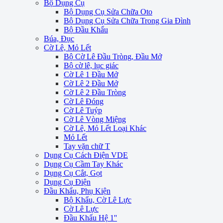
Bộ Dụng Cụ
Bộ Dụng Cụ Sửa Chữa Oto
Bộ Dụng Cụ Sửa Chữa Trong Gia Đình
Bộ Đầu Khẩu
Búa, Đục
Cờ Lê, Mỏ Lết
Bộ Cờ Lê Đầu Tròng, Đầu Mở
Bộ cờ lê, lục giác
Cờ Lê 1 Đầu Mở
Cờ Lê 2 Đầu Mở
Cờ Lê 2 Đầu Tròng
Cờ Lê Đóng
Cờ Lê Tuýp
Cờ Lê Vòng Miệng
Cờ Lê, Mỏ Lết Loại Khác
Mỏ Lết
Tay vặn chữ T
Dụng Cụ Cách Điện VDE
Dụng Cụ Cầm Tay Khác
Dụng Cụ Cắt, Gọt
Dụng Cụ Điện
Đầu Khẩu, Phụ Kiện
Bộ Khẩu, Cờ Lê Lực
Cờ Lê Lực
Đầu Khẩu Hệ 1''