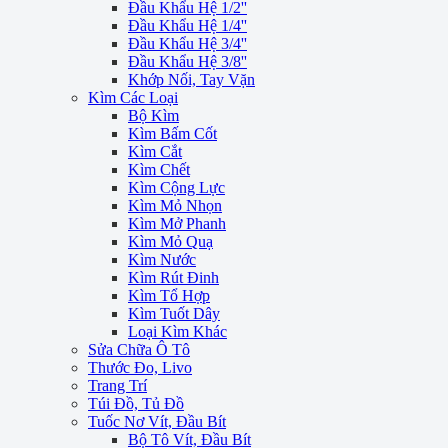
Đầu Khẩu Hệ 1/2''
Đầu Khẩu Hệ 1/4''
Đầu Khẩu Hệ 3/4''
Đầu Khẩu Hệ 3/8''
Khớp Nối, Tay Vặn
Kìm Các Loại
Bộ Kìm
Kìm Bấm Cốt
Kìm Cắt
Kìm Chết
Kìm Cộng Lực
Kìm Mỏ Nhọn
Kìm Mở Phanh
Kìm Mỏ Quạ
Kìm Nước
Kìm Rút Đinh
Kìm Tổ Hợp
Kìm Tuốt Dây
Loại Kìm Khác
Sửa Chữa Ô Tô
Thước Đo, Livo
Trang Trí
Túi Đồ, Tủ Đồ
Tuốc Nơ Vít, Đầu Bít
Bộ Tô Vít, Đầu Bít