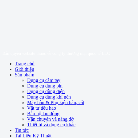
Bản quyền website thuộc về công ty thương mại quốc tế LEO
Trang chủ
Giới thiệu
Sản phẩm
Dụng cụ cầm tay
Dụng cụ dùng pin
Dụng cụ dùng điện
Dụng cụ dùng khí nén
Máy hàn & Phụ kiện hàn, cắt
Vật tư tiêu hao
Bảo hộ lao động
Vận chuyển và nâng đỡ
Thiết bị và dụng cụ khác
Tin tức
Tài Liệu Kỹ Thuật