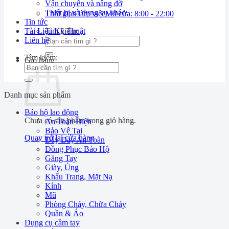
Vận chuyển và nâng đỡ
Thiết bị và dụng cụ khác
Thời gian làm việc
Mở cửa: 8:00 - 22:00
Tin tức
Tài Liệu Kỹ Thuật
Tìm kiếm:
Liên hệ
Tìm kiếm:
Giỏ hàng
Danh mục sản phẩm
Bảo hộ lao động
Chưa có sản phẩm trong giỏ hàng.
An Toàn Điện
Bảo Vệ Tai
Quay trở lại cửa hàng
Dây Đay An Toàn
Đồng Phục Bảo Hộ
Găng Tay
Giày, Ủng
Khẩu Trang, Mặt Nạ
Kính
Mũ
Phòng Cháy, Chữa Cháy
Quần & Áo
Dụng cụ cầm tay