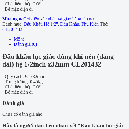
· Chất liệu: thép CrV
· Bề mặt: điện di
Mua ngay
Gọi điện xác nhận và giao hàng tận nơi
Danh mục:
Đầu Khẩu Hệ 1/2''
,
Đầu Khẩu, Phụ Kiện
Thẻ:
CL201432
Mô tả
Đánh giá (0)
Đầu khẩu lục giác dùng khí nén (dáng
dài) hệ 1/2inch x32mm CL201432
· Quy cách: ½”x32mm
· Trọng lượng: 0,45kg
· Chất liệu: thép CrV
· Bề mặt: điện di
Đánh giá
Chưa có đánh giá nào.
Hãy là người đầu tiên nhận xét “Đầu khẩu lục giác