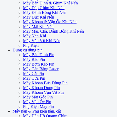
Máy Bắn Đinh & Ghim Khí Nén
Máy Dập Ghim Khí Nén
Máy Đánh Bóng Khí Nén
Máy Đục Khí Nén
Máy Khoan & Vặn Ốc Khí Nén
Máy Mài Khí Nén
Máy Mài, Chà, Đánh Bóng Khí Nén
Máy Nén Khí
Máy Vặn Vít Khí Nén
Phụ Kiện
Dụng cụ dùng pin
Máy Bắn Đinh Pin
Máy Bào Pin
Máy Bơm Keo Pin
Máy Cân Bằng Laser
Máy Cắt Pin
Máy Cưa Pin
Máy Khoan Búa Dùng Pin
Máy Khoan Dùng Pin
Máy Khoan Vặn Vít Pin
Máy Mài Góc Pin
Máy Vặn Ốc Pin
Phụ Kiện Máy Pin
Máy hàn & Phụ kiện hàn, cắt
Máy Hàn Hồ Quang Chìm