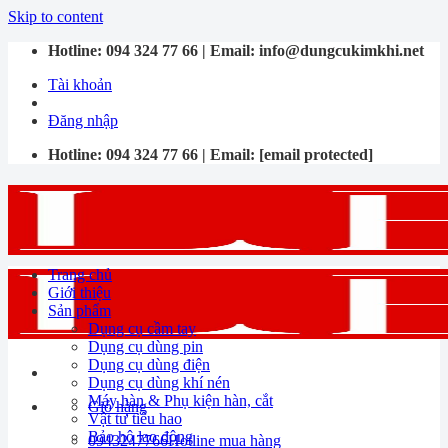
Skip to content
Hotline:
094 324 77 66
| Email:
info@dungcukimkhi.net
Tài khoản
Đăng nhập
Hotline:
094 324 77 66
| Email:
[email protected]
Trang chủ
Giới thiệu
Sản phẩm
Dụng cụ cầm tay
Dụng cụ dùng pin
Dụng cụ dùng điện
Dụng cụ dùng khí nén
Máy hàn & Phụ kiện hàn, cắt
Giỏ hàng
Vật tư tiêu hao
Bảo hộ lao động
0943247766
Hotline mua hàng