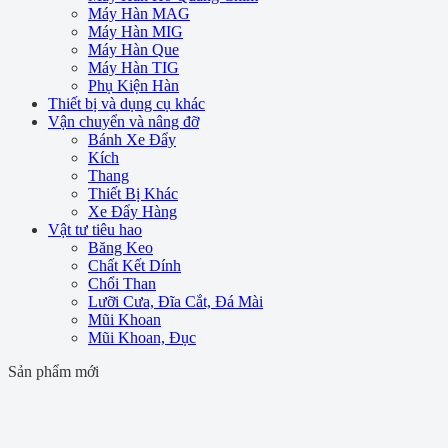
Máy Hàn MAG
Máy Hàn MIG
Máy Hàn Que
Máy Hàn TIG
Phụ Kiện Hàn
Thiết bị và dụng cụ khác
Vận chuyển và nâng đỡ
Bánh Xe Đẩy
Kích
Thang
Thiết Bị Khác
Xe Đẩy Hàng
Vật tư tiêu hao
Băng Keo
Chất Kết Dính
Chổi Than
Lưỡi Cưa, Đĩa Cắt, Đá Mài
Mũi Khoan
Mũi Khoan, Đục
Sản phẩm mới