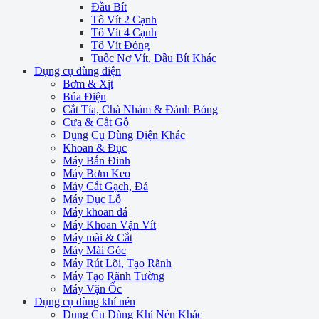
Đầu Bít
Tô Vít 2 Cạnh
Tô Vít 4 Cạnh
Tô Vít Đóng
Tuốc Nơ Vít, Đầu Bít Khác
Dụng cụ dùng điện
Bơm & Xịt
Búa Điện
Cắt Tỉa, Chà Nhám & Đánh Bóng
Cưa & Cắt Gỗ
Dụng Cụ Dùng Điện Khác
Khoan & Đục
Máy Bắn Đinh
Máy Bơm Keo
Máy Cắt Gạch, Đá
Máy Đục Lỗ
Máy khoan đá
Máy Khoan Vặn Vít
Máy mài & Cắt
Máy Mài Góc
Máy Rút Lõi, Tạo Rãnh
Máy Tạo Rãnh Tường
Máy Vặn Ốc
Dụng cụ dùng khí nén
Dụng Cụ Dùng Khí Nén Khác