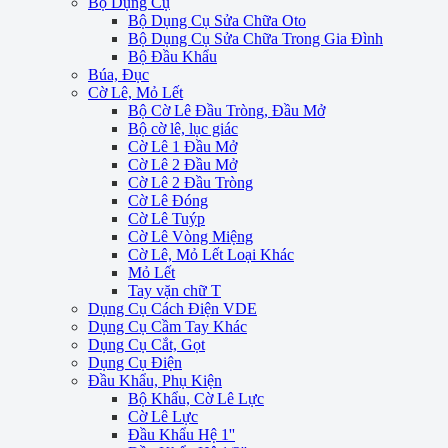
Bộ Dụng Cụ
Bộ Dụng Cụ Sửa Chữa Oto
Bộ Dụng Cụ Sửa Chữa Trong Gia Đình
Bộ Đầu Khẩu
Búa, Đục
Cờ Lê, Mỏ Lết
Bộ Cờ Lê Đầu Tròng, Đầu Mở
Bộ cờ lê, lục giác
Cờ Lê 1 Đầu Mở
Cờ Lê 2 Đầu Mở
Cờ Lê 2 Đầu Tròng
Cờ Lê Đóng
Cờ Lê Tuýp
Cờ Lê Vòng Miệng
Cờ Lê, Mỏ Lết Loại Khác
Mỏ Lết
Tay vặn chữ T
Dụng Cụ Cách Điện VDE
Dụng Cụ Cầm Tay Khác
Dụng Cụ Cắt, Gọt
Dụng Cụ Điện
Đầu Khẩu, Phụ Kiện
Bộ Khẩu, Cờ Lê Lực
Cờ Lê Lực
Đầu Khẩu Hệ 1''