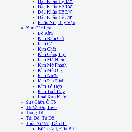
Đầu Khẩu Hệ 1/2''
Đầu Khẩu Hệ 1/4''
Đầu Khẩu Hệ 3/4''
Đầu Khẩu Hệ 3/8''
Khớp Nối, Tay Vặn
Kìm Các Loại
Bộ Kìm
Kìm Bấm Cốt
Kìm Cắt
Kìm Chết
Kìm Cộng Lực
Kìm Mỏ Nhọn
Kìm Mở Phanh
Kìm Mỏ Quạ
Kìm Nước
Kìm Rút Đinh
Kìm Tổ Hợp
Kìm Tuốt Dây
Loại Kìm Khác
Sửa Chữa Ô Tô
Thước Đo, Livo
Trang Trí
Túi Đồ, Tủ Đồ
Tuốc Nơ Vít, Đầu Bít
Bộ Tô Vít, Đầu Bít