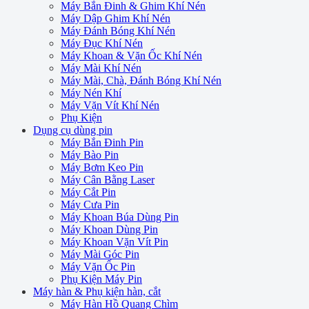
Máy Bắn Đinh & Ghim Khí Nén
Máy Dập Ghim Khí Nén
Máy Đánh Bóng Khí Nén
Máy Đục Khí Nén
Máy Khoan & Vặn Ốc Khí Nén
Máy Mài Khí Nén
Máy Mài, Chà, Đánh Bóng Khí Nén
Máy Nén Khí
Máy Vặn Vít Khí Nén
Phụ Kiện
Dụng cụ dùng pin
Máy Bắn Đinh Pin
Máy Bào Pin
Máy Bơm Keo Pin
Máy Cân Bằng Laser
Máy Cắt Pin
Máy Cưa Pin
Máy Khoan Búa Dùng Pin
Máy Khoan Dùng Pin
Máy Khoan Vặn Vít Pin
Máy Mài Góc Pin
Máy Vặn Ốc Pin
Phụ Kiện Máy Pin
Máy hàn & Phụ kiện hàn, cắt
Máy Hàn Hồ Quang Chìm