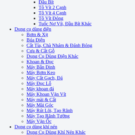
Đầu Bít
Tô Vít 2 Cạnh
Tô Vít 4 Cạnh
Tô Vít Đóng
Tuốc Nơ Vít, Đầu Bít Khác
Dụng cụ dùng điện
Bơm & Xịt
Búa Điện
Cắt Tỉa, Chà Nhám & Đánh Bóng
Cưa & Cắt Gỗ
Dụng Cụ Dùng Điện Khác
Khoan & Đục
Máy Bắn Đinh
Máy Bơm Keo
Máy Cắt Gạch, Đá
Máy Đục Lỗ
Máy khoan đá
Máy Khoan Vặn Vít
Máy mài & Cắt
Máy Mài Góc
Máy Rút Lõi, Tạo Rãnh
Máy Tạo Rãnh Tường
Máy Vặn Ốc
Dụng cụ dùng khí nén
Dụng Cụ Dùng Khí Nén Khác