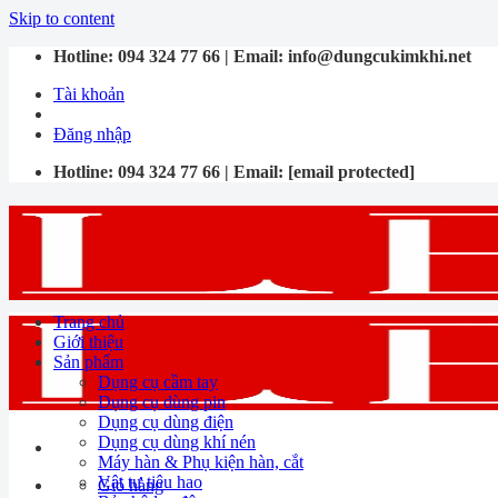
Skip to content
Hotline:
094 324 77 66
| Email:
info@dungcukimkhi.net
Tài khoản
Đăng nhập
Hotline:
094 324 77 66
| Email:
[email protected]
Trang chủ
Giới thiệu
Sản phẩm
Dụng cụ cầm tay
Dụng cụ dùng pin
Dụng cụ dùng điện
Dụng cụ dùng khí nén
Máy hàn & Phụ kiện hàn, cắt
Vật tư tiêu hao
Giỏ hàng