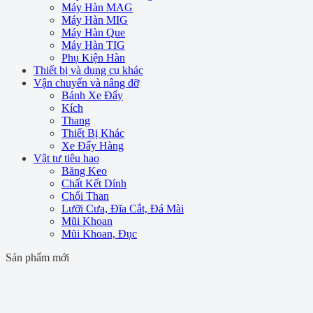
Máy Hàn MAG
Máy Hàn MIG
Máy Hàn Que
Máy Hàn TIG
Phụ Kiện Hàn
Thiết bị và dụng cụ khác
Vận chuyển và nâng đỡ
Bánh Xe Đẩy
Kích
Thang
Thiết Bị Khác
Xe Đẩy Hàng
Vật tư tiêu hao
Băng Keo
Chất Kết Dính
Chổi Than
Lưỡi Cưa, Đĩa Cắt, Đá Mài
Mũi Khoan
Mũi Khoan, Đục
Sản phẩm mới