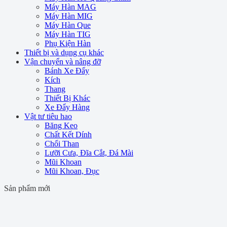
Máy Hàn MAG
Máy Hàn MIG
Máy Hàn Que
Máy Hàn TIG
Phụ Kiện Hàn
Thiết bị và dụng cụ khác
Vận chuyển và nâng đỡ
Bánh Xe Đẩy
Kích
Thang
Thiết Bị Khác
Xe Đẩy Hàng
Vật tư tiêu hao
Băng Keo
Chất Kết Dính
Chổi Than
Lưỡi Cưa, Đĩa Cắt, Đá Mài
Mũi Khoan
Mũi Khoan, Đục
Sản phẩm mới