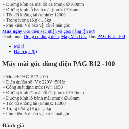
• Đường kính đá mài tối đa (mm): ∅100mm
• Đường kính lỗ bánh mài (mm): ∅16mm
• Tốc độ không tải (r/min):: 12000
• Trọng lượng (Kg): 1,5kg
• Phụ kiện: Vỏ bảo vệ, cờ lê mài góc
Mua ngay
Gọi điện xác nhận và giao hàng tận nơi
Danh mục:
Dụng cụ dùng điện
,
Máy Mài Góc
Thẻ:
PAG B12 -100
Mô tả
Đánh giá (0)
Máy mài góc dùng điện PAG B12 -100
• Model: PAG B12 -100
• Điện áp/tần số (V): 220V~50Hz
• Công suất định mức (W): 1050
• Đường kính đá mài tối đa (mm): ∅100mm
• Đường kính lỗ bánh mài (mm): ∅16mm
• Tốc độ không tải (r/min):: 12000
• Trọng lượng (Kg): 1,5kg
• Phụ kiện: Vỏ bảo vệ, cờ lê mài góc
Đánh giá