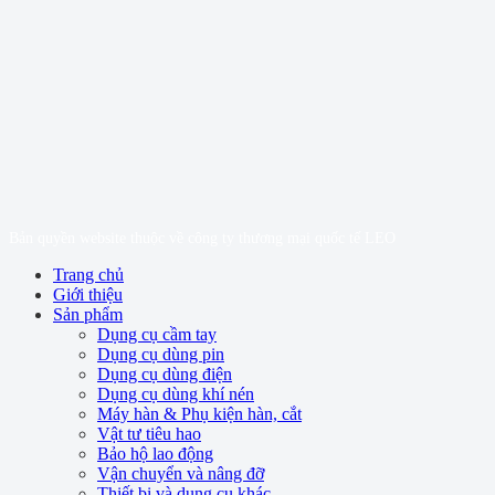
Bản quyền website thuộc về công ty thương mại quốc tế LEO
Trang chủ
Giới thiệu
Sản phẩm
Dụng cụ cầm tay
Dụng cụ dùng pin
Dụng cụ dùng điện
Dụng cụ dùng khí nén
Máy hàn & Phụ kiện hàn, cắt
Vật tư tiêu hao
Bảo hộ lao động
Vận chuyển và nâng đỡ
Thiết bị và dụng cụ khác