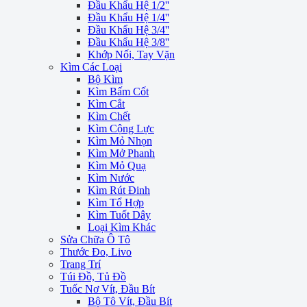
Đầu Khẩu Hệ 1/2''
Đầu Khẩu Hệ 1/4''
Đầu Khẩu Hệ 3/4''
Đầu Khẩu Hệ 3/8''
Khớp Nối, Tay Vặn
Kìm Các Loại
Bộ Kìm
Kìm Bấm Cốt
Kìm Cắt
Kìm Chết
Kìm Cộng Lực
Kìm Mỏ Nhọn
Kìm Mở Phanh
Kìm Mỏ Quạ
Kìm Nước
Kìm Rút Đinh
Kìm Tổ Hợp
Kìm Tuốt Dây
Loại Kìm Khác
Sửa Chữa Ô Tô
Thước Đo, Livo
Trang Trí
Túi Đồ, Tủ Đồ
Tuốc Nơ Vít, Đầu Bít
Bộ Tô Vít, Đầu Bít