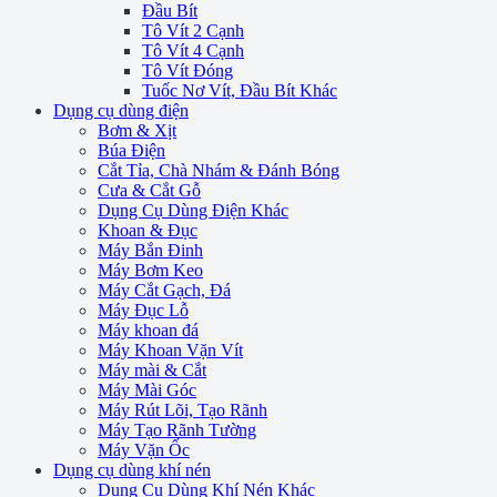
Đầu Bít
Tô Vít 2 Cạnh
Tô Vít 4 Cạnh
Tô Vít Đóng
Tuốc Nơ Vít, Đầu Bít Khác
Dụng cụ dùng điện
Bơm & Xịt
Búa Điện
Cắt Tỉa, Chà Nhám & Đánh Bóng
Cưa & Cắt Gỗ
Dụng Cụ Dùng Điện Khác
Khoan & Đục
Máy Bắn Đinh
Máy Bơm Keo
Máy Cắt Gạch, Đá
Máy Đục Lỗ
Máy khoan đá
Máy Khoan Vặn Vít
Máy mài & Cắt
Máy Mài Góc
Máy Rút Lõi, Tạo Rãnh
Máy Tạo Rãnh Tường
Máy Vặn Ốc
Dụng cụ dùng khí nén
Dụng Cụ Dùng Khí Nén Khác