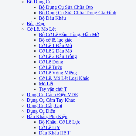
Bộ Dụng Cụ
Bộ Dụng Cụ Sửa Chữa Oto
Bộ Dụng Cụ Sửa Chữa Trong Gia Đình
Bộ Đầu Khẩu
Búa, Đục
Cờ Lê, Mỏ Lết
Bộ Cờ Lê Đầu Tròng, Đầu Mở
Bộ cờ lê, lục giác
Cờ Lê 1 Đầu Mở
Cờ Lê 2 Đầu Mở
Cờ Lê 2 Đầu Tròng
Cờ Lê Đóng
Cờ Lê Tuýp
Cờ Lê Vòng Miệng
Cờ Lê, Mỏ Lết Loại Khác
Mỏ Lết
Tay vặn chữ T
Dụng Cụ Cách Điện VDE
Dụng Cụ Cầm Tay Khác
Dụng Cụ Cắt, Gọt
Dụng Cụ Điện
Đầu Khẩu, Phụ Kiện
Bộ Khẩu, Cờ Lê Lực
Cờ Lê Lực
Đầu Khẩu Hệ 1''