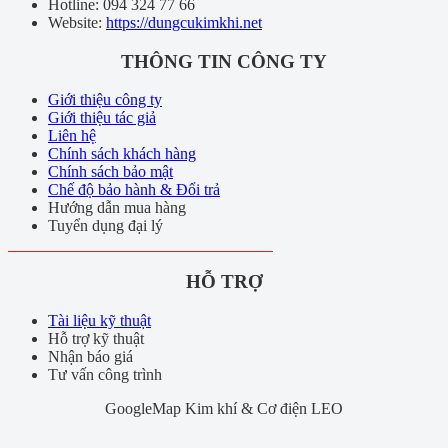
Hotline: 094 324 77 66
Website:
https://dungcukimkhi.net
THÔNG TIN CÔNG TY
Giới thiệu công ty
Giới thiệu tác giả
Liên hệ
Chính sách khách hàng
Chính sách bảo mật
Chế độ bảo hành & Đổi trả
Hướng dẫn mua hàng
Tuyển dụng đại lý
HỖ TRỢ
Tài liệu kỹ thuật
Hỗ trợ kỹ thuật
Nhận báo giá
Tư vấn công trình
GoogleMap Kim khí & Cơ điện LEO