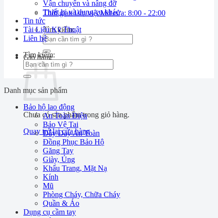
Vận chuyển và nâng đỡ
Thiết bị và dụng cụ khác
Thời gian làm việc
Mở cửa: 8:00 - 22:00
Tin tức
Tài Liệu Kỹ Thuật
Tìm kiếm:
Liên hệ
Tìm kiếm:
Giỏ hàng
Danh mục sản phẩm
Bảo hộ lao động
Chưa có sản phẩm trong giỏ hàng.
An Toàn Điện
Bảo Vệ Tai
Quay trở lại cửa hàng
Dây Đay An Toàn
Đồng Phục Bảo Hộ
Găng Tay
Giày, Ủng
Khẩu Trang, Mặt Nạ
Kính
Mũ
Phòng Cháy, Chữa Cháy
Quần & Áo
Dụng cụ cầm tay