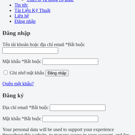
Tin tức
Tài Liệu Kỹ Thuật
Liên hệ
Đăng nhập
Đăng nhập
Tên tài khoản hoặc địa chỉ email
*
Bắt buộc
Mật khẩu
*
Bắt buộc
Ghi nhớ mật khẩu
Đăng nhập
Quên mật khẩu?
Đăng ký
Địa chỉ email
*
Bắt buộc
Mật khẩu
*
Bắt buộc
Your personal data will be used to support your experience
throughout this website, to manage access to your account, and for