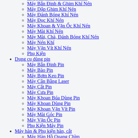
Máy Bắn Đinh & Ghim Khí Nén
Máy Dập Ghim Khí Nén
Máy Đánh Bóng Khí Nén
Máy Đục Khí Nén
Máy Khoan & Vặn Ốc Khí Nén
Máy Mài Khí Nén
Máy Mài, Chà, Đánh Bóng Khí Nén
Máy Nén Khí
Máy Vặn Vít Khí Nén
Phụ Kiện
Dụng cụ dùng pin
Máy Bắn Đinh Pin
Máy Bào Pin
Máy Bơm Keo Pin
Máy Cân Bằng Laser
Máy Cắt Pin
Máy Cưa Pin
Máy Khoan Búa Dùng Pin
Máy Khoan Dùng Pin
Máy Khoan Vặn Vít Pin
Máy Mài Góc Pin
Máy Vặn Ốc Pin
Phụ Kiện Máy Pin
Máy hàn & Phụ kiện hàn, cắt
Máy Hàn Hồ Quang Chìm