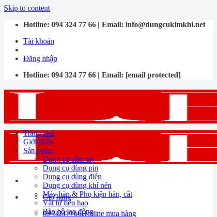
Skip to content
Hotline:
094 324 77 66
| Email:
info@dungcukimkhi.net
Tài khoản
Đăng nhập
Hotline:
094 324 77 66
| Email:
[email protected]
Trang chủ
Giới thiệu
Sản phẩm
Dụng cụ cầm tay
Dụng cụ dùng pin
Dụng cụ dùng điện
Dụng cụ dùng khí nén
Máy hàn & Phụ kiện hàn, cắt
Giỏ hàng
Vật tư tiêu hao
Bảo hộ lao động
0943247766
Hotline mua hàng