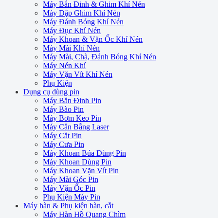
Máy Bắn Đinh & Ghim Khí Nén
Máy Dập Ghim Khí Nén
Máy Đánh Bóng Khí Nén
Máy Đục Khí Nén
Máy Khoan & Vặn Ốc Khí Nén
Máy Mài Khí Nén
Máy Mài, Chà, Đánh Bóng Khí Nén
Máy Nén Khí
Máy Vặn Vít Khí Nén
Phụ Kiện
Dụng cụ dùng pin
Máy Bắn Đinh Pin
Máy Bào Pin
Máy Bơm Keo Pin
Máy Cân Bằng Laser
Máy Cắt Pin
Máy Cưa Pin
Máy Khoan Búa Dùng Pin
Máy Khoan Dùng Pin
Máy Khoan Vặn Vít Pin
Máy Mài Góc Pin
Máy Vặn Ốc Pin
Phụ Kiện Máy Pin
Máy hàn & Phụ kiện hàn, cắt
Máy Hàn Hồ Quang Chìm