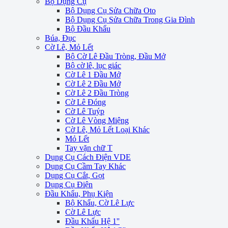
Bộ Dụng Cụ
Bộ Dụng Cụ Sửa Chữa Oto
Bộ Dụng Cụ Sửa Chữa Trong Gia Đình
Bộ Đầu Khẩu
Búa, Đục
Cờ Lê, Mỏ Lết
Bộ Cờ Lê Đầu Tròng, Đầu Mở
Bộ cờ lê, lục giác
Cờ Lê 1 Đầu Mở
Cờ Lê 2 Đầu Mở
Cờ Lê 2 Đầu Tròng
Cờ Lê Đóng
Cờ Lê Tuýp
Cờ Lê Vòng Miệng
Cờ Lê, Mỏ Lết Loại Khác
Mỏ Lết
Tay vặn chữ T
Dụng Cụ Cách Điện VDE
Dụng Cụ Cầm Tay Khác
Dụng Cụ Cắt, Gọt
Dụng Cụ Điện
Đầu Khẩu, Phụ Kiện
Bộ Khẩu, Cờ Lê Lực
Cờ Lê Lực
Đầu Khẩu Hệ 1''