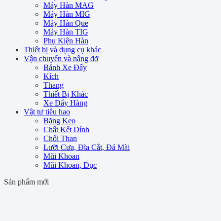
Máy Hàn MAG
Máy Hàn MIG
Máy Hàn Que
Máy Hàn TIG
Phụ Kiện Hàn
Thiết bị và dụng cụ khác
Vận chuyển và nâng đỡ
Bánh Xe Đẩy
Kích
Thang
Thiết Bị Khác
Xe Đẩy Hàng
Vật tư tiêu hao
Băng Keo
Chất Kết Dính
Chổi Than
Lưỡi Cưa, Đĩa Cắt, Đá Mài
Mũi Khoan
Mũi Khoan, Đục
Sản phẩm mới