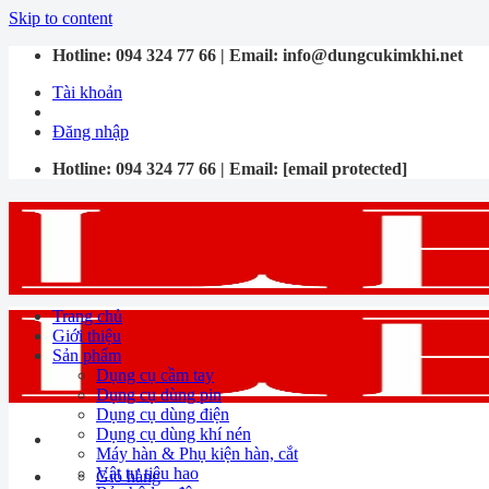
Skip to content
Hotline:
094 324 77 66
| Email:
info@dungcukimkhi.net
Tài khoản
Đăng nhập
Hotline:
094 324 77 66
| Email:
[email protected]
Trang chủ
Giới thiệu
Sản phẩm
Dụng cụ cầm tay
Dụng cụ dùng pin
Dụng cụ dùng điện
Dụng cụ dùng khí nén
Máy hàn & Phụ kiện hàn, cắt
Vật tư tiêu hao
Giỏ hàng