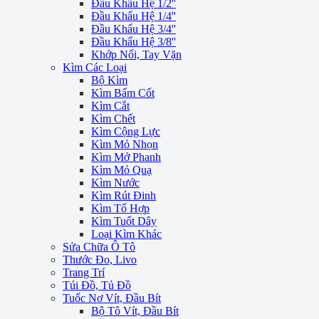
Đầu Khẩu Hệ 1/2''
Đầu Khẩu Hệ 1/4''
Đầu Khẩu Hệ 3/4''
Đầu Khẩu Hệ 3/8''
Khớp Nối, Tay Vặn
Kìm Các Loại
Bộ Kìm
Kìm Bấm Cốt
Kìm Cắt
Kìm Chết
Kìm Cộng Lực
Kìm Mỏ Nhọn
Kìm Mở Phanh
Kìm Mỏ Quạ
Kìm Nước
Kìm Rút Đinh
Kìm Tổ Hợp
Kìm Tuốt Dây
Loại Kìm Khác
Sửa Chữa Ô Tô
Thước Đo, Livo
Trang Trí
Túi Đồ, Tủ Đồ
Tuốc Nơ Vít, Đầu Bít
Bộ Tô Vít, Đầu Bít