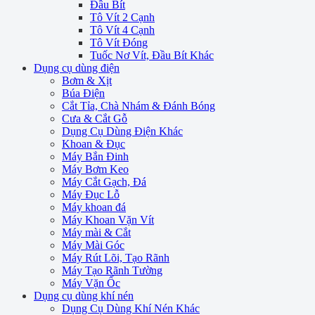
Đầu Bít
Tô Vít 2 Cạnh
Tô Vít 4 Cạnh
Tô Vít Đóng
Tuốc Nơ Vít, Đầu Bít Khác
Dụng cụ dùng điện
Bơm & Xịt
Búa Điện
Cắt Tỉa, Chà Nhám & Đánh Bóng
Cưa & Cắt Gỗ
Dụng Cụ Dùng Điện Khác
Khoan & Đục
Máy Bắn Đinh
Máy Bơm Keo
Máy Cắt Gạch, Đá
Máy Đục Lỗ
Máy khoan đá
Máy Khoan Vặn Vít
Máy mài & Cắt
Máy Mài Góc
Máy Rút Lõi, Tạo Rãnh
Máy Tạo Rãnh Tường
Máy Vặn Ốc
Dụng cụ dùng khí nén
Dụng Cụ Dùng Khí Nén Khác