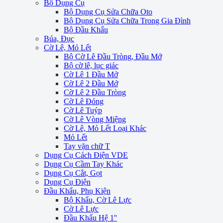
Bộ Dụng Cụ
Bộ Dụng Cụ Sửa Chữa Oto
Bộ Dụng Cụ Sửa Chữa Trong Gia Đình
Bộ Đầu Khẩu
Búa, Đục
Cờ Lê, Mỏ Lết
Bộ Cờ Lê Đầu Tròng, Đầu Mở
Bộ cờ lê, lục giác
Cờ Lê 1 Đầu Mở
Cờ Lê 2 Đầu Mở
Cờ Lê 2 Đầu Tròng
Cờ Lê Đóng
Cờ Lê Tuýp
Cờ Lê Vòng Miệng
Cờ Lê, Mỏ Lết Loại Khác
Mỏ Lết
Tay vặn chữ T
Dụng Cụ Cách Điện VDE
Dụng Cụ Cầm Tay Khác
Dụng Cụ Cắt, Gọt
Dụng Cụ Điện
Đầu Khẩu, Phụ Kiện
Bộ Khẩu, Cờ Lê Lực
Cờ Lê Lực
Đầu Khẩu Hệ 1''