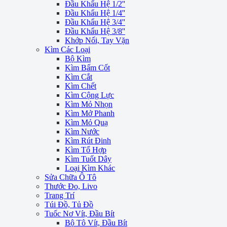
Đầu Khẩu Hệ 1/2''
Đầu Khẩu Hệ 1/4''
Đầu Khẩu Hệ 3/4''
Đầu Khẩu Hệ 3/8''
Khớp Nối, Tay Vặn
Kìm Các Loại
Bộ Kìm
Kìm Bấm Cốt
Kìm Cắt
Kìm Chết
Kìm Cộng Lực
Kìm Mỏ Nhọn
Kìm Mở Phanh
Kìm Mỏ Quạ
Kìm Nước
Kìm Rút Đinh
Kìm Tổ Hợp
Kìm Tuốt Dây
Loại Kìm Khác
Sửa Chữa Ô Tô
Thước Đo, Livo
Trang Trí
Túi Đồ, Tủ Đồ
Tuốc Nơ Vít, Đầu Bít
Bộ Tô Vít, Đầu Bít