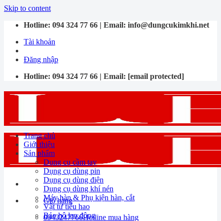
Skip to content
Hotline:
094 324 77 66
| Email:
info@dungcukimkhi.net
Tài khoản
Đăng nhập
Hotline:
094 324 77 66
| Email:
[email protected]
Trang chủ
Giới thiệu
Sản phẩm
Dụng cụ cầm tay
Dụng cụ dùng pin
Dụng cụ dùng điện
Dụng cụ dùng khí nén
Máy hàn & Phụ kiện hàn, cắt
Giỏ hàng
Vật tư tiêu hao
Bảo hộ lao động
0943247766
Hotline mua hàng