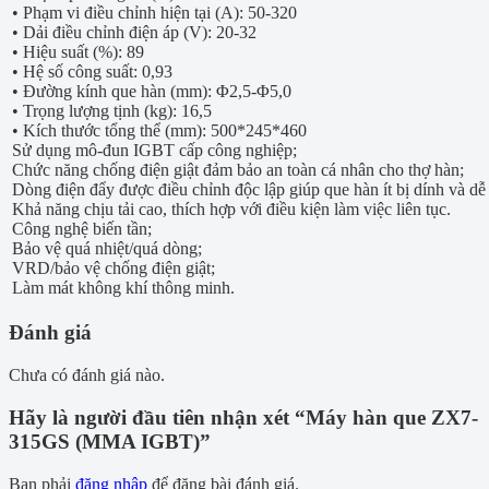
• Phạm vi điều chỉnh hiện tại (A): 50-320
• Dải điều chỉnh điện áp (V): 20-32
• Hiệu suất (%): 89
• Hệ số công suất: 0,93
• Đường kính que hàn (mm): Φ2,5-Φ5,0
• Trọng lượng tịnh (kg): 16,5
• Kích thước tổng thể (mm): 500*245*460
Sử dụng mô-đun IGBT cấp công nghiệp;
Chức năng chống điện giật đảm bảo an toàn cá nhân cho thợ hàn;
Dòng điện đẩy được điều chỉnh độc lập giúp que hàn ít bị dính và dễ
Khả năng chịu tải cao, thích hợp với điều kiện làm việc liên tục.
Công nghệ biến tần;
Bảo vệ quá nhiệt/quá dòng;
VRD/bảo vệ chống điện giật;
Làm mát không khí thông minh.
Đánh giá
Chưa có đánh giá nào.
Hãy là người đầu tiên nhận xét “Máy hàn que ZX7-
315GS (MMA IGBT)”
Bạn phải
đăng nhập
để đăng bài đánh giá.