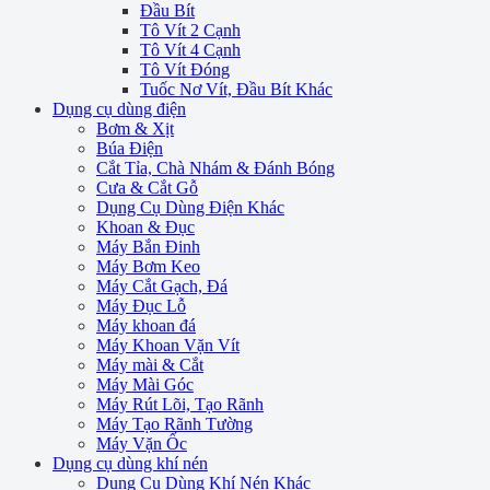
Đầu Bít
Tô Vít 2 Cạnh
Tô Vít 4 Cạnh
Tô Vít Đóng
Tuốc Nơ Vít, Đầu Bít Khác
Dụng cụ dùng điện
Bơm & Xịt
Búa Điện
Cắt Tỉa, Chà Nhám & Đánh Bóng
Cưa & Cắt Gỗ
Dụng Cụ Dùng Điện Khác
Khoan & Đục
Máy Bắn Đinh
Máy Bơm Keo
Máy Cắt Gạch, Đá
Máy Đục Lỗ
Máy khoan đá
Máy Khoan Vặn Vít
Máy mài & Cắt
Máy Mài Góc
Máy Rút Lõi, Tạo Rãnh
Máy Tạo Rãnh Tường
Máy Vặn Ốc
Dụng cụ dùng khí nén
Dụng Cụ Dùng Khí Nén Khác