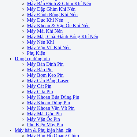
Máy Bắn Đinh & Ghim Khí Nén
Máy Dập Ghim Khí Nén
Máy Đánh Bóng Khí Nén
Máy Đục Khí Nén
Máy Khoan & Vặn Ốc Khí Nén
Máy Mài Khí Nén
Máy Mài, Chà, Đánh Bóng Khí Nén
Máy Nén Khí
Máy Vặn Vít Khí Nén
Phụ Kiện
Dụng cụ dùng pin
Máy Bắn Đinh Pin
Máy Bào Pin
Máy Bơm Keo Pin
Máy Cân Bằng Laser
Máy Cắt Pin
Máy Cưa Pin
Máy Khoan Búa Dùng Pin
Máy Khoan Dùng Pin
Máy Khoan Vặn Vít Pin
Máy Mài Góc Pin
Máy Vặn Ốc Pin
Phụ Kiện Máy Pin
Máy hàn & Phụ kiện hàn, cắt
Máy Hàn Hồ Quang Chìm