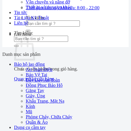
Vận chuyển và nâng đỡ
Thiết bị và dụng cụ khác
Thời gian làm việc
Mở cửa: 8:00 - 22:00
Tin tức
Tài Liệu Kỹ Thuật
Tìm kiếm:
Liên hệ
Tìm kiếm:
Giỏ hàng
Danh mục sản phẩm
Bảo hộ lao động
Chưa có sản phẩm trong giỏ hàng.
An Toàn Điện
Bảo Vệ Tai
Quay trở lại cửa hàng
Dây Đay An Toàn
Đồng Phục Bảo Hộ
Găng Tay
Giày, Ủng
Khẩu Trang, Mặt Nạ
Kính
Mũ
Phòng Cháy, Chữa Cháy
Quần & Áo
Dụng cụ cầm tay