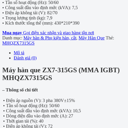
• Tần số hoạt động (Hz): 50/60
• Công suất đầu vào định mức (kVA): 7,5
• Điện áp không tải (V): 82/70
• Trọng lượng tịnh (kg): 7,9
• Kích thước tổng thể (mm): 430*210*390
Mua ngay
Gọi điện xác nhận và giao hàng tận nơi
Danh mục:
Máy hàn & Phụ kiện hàn, cắt
,
Máy Hàn Que
Thẻ:
MHQZX7315GS
Mô tả
Đánh giá (0)
Máy hàn que ZX7-315GS (MMA IGBT)
MHQZX7315GS
– Thông số chi tiết
• Điện áp nguồn (V): 3 pha 380V±15%
• Tần số hoạt động (Hz): 50/60
• Công suất đầu vào định mức (kVA): 10,5
• Dòng điện đầu vào định mức (A): 27
• Thời gian tải (%): 40
• Điện áp không tải (V): 72