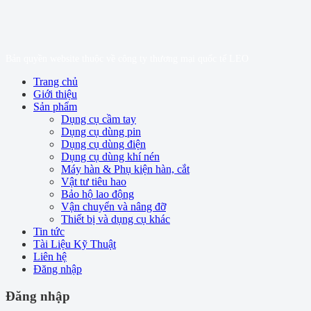
Bản quyền website thuộc về công ty thương mại quốc tế LEO
Trang chủ
Giới thiệu
Sản phẩm
Dụng cụ cầm tay
Dụng cụ dùng pin
Dụng cụ dùng điện
Dụng cụ dùng khí nén
Máy hàn & Phụ kiện hàn, cắt
Vật tư tiêu hao
Bảo hộ lao động
Vận chuyển và nâng đỡ
Thiết bị và dụng cụ khác
Tin tức
Tài Liệu Kỹ Thuật
Liên hệ
Đăng nhập
Đăng nhập