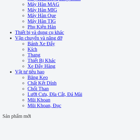
Máy Hàn MAG
Máy Hàn MIG
Máy Hàn Que
Máy Hàn TIG
Phụ Kiện Hàn
Thiết bị và dụng cụ khác
Vận chuyển và nâng đỡ
Bánh Xe Đẩy
Kích
Thang
Thiết Bị Khác
Xe Đẩy Hàng
Vật tư tiêu hao
Băng Keo
Chất Kết Dính
Chổi Than
Lưỡi Cưa, Đĩa Cắt, Đá Mài
Mũi Khoan
Mũi Khoan, Đục
Sản phẩm mới