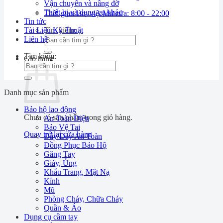
Vận chuyển và nâng đỡ
Thiết bị và dụng cụ khác
Thời gian làm việc
Mở cửa: 8:00 - 22:00
Tin tức
Tài Liệu Kỹ Thuật
Tìm kiếm:
Liên hệ
Tìm kiếm:
Giỏ hàng
Danh mục sản phẩm
Bảo hộ lao động
Chưa có sản phẩm trong giỏ hàng.
An Toàn Điện
Bảo Vệ Tai
Quay trở lại cửa hàng
Dây Đay An Toàn
Đồng Phục Bảo Hộ
Găng Tay
Giày, Ủng
Khẩu Trang, Mặt Nạ
Kính
Mũ
Phòng Cháy, Chữa Cháy
Quần & Áo
Dụng cụ cầm tay