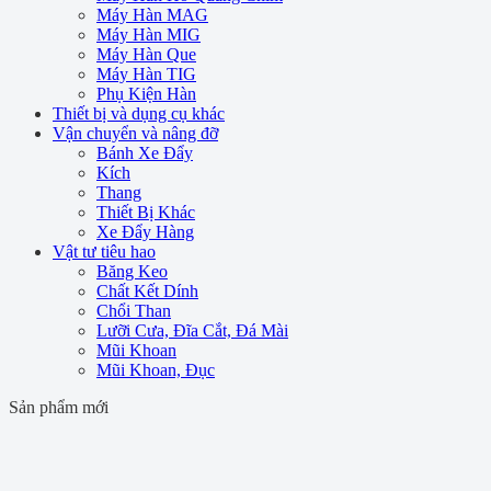
Máy Hàn MAG
Máy Hàn MIG
Máy Hàn Que
Máy Hàn TIG
Phụ Kiện Hàn
Thiết bị và dụng cụ khác
Vận chuyển và nâng đỡ
Bánh Xe Đẩy
Kích
Thang
Thiết Bị Khác
Xe Đẩy Hàng
Vật tư tiêu hao
Băng Keo
Chất Kết Dính
Chổi Than
Lưỡi Cưa, Đĩa Cắt, Đá Mài
Mũi Khoan
Mũi Khoan, Đục
Sản phẩm mới