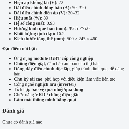
Điện áp không tải (V):
72
Dải điều chỉnh dòng hàn (A):
50–320
Dải điều chỉnh điện áp (V):
20–32
Hiệu suất (%):
89
Hệ số công suất:
0.93
Đường kính que hàn (mm):
Φ2.5–Φ5.0
Khối lượng tịnh (kg):
16.5
Kích thước tổng thể (mm):
500 × 245 × 460
Đặc điểm nổi bật:
Ứng dụng
module IGBT cấp công nghiệp
Chống điện giật
, đảm bảo an toàn cho thợ hàn
Dòng đẩy điều chỉnh độc lập
, giúp tránh dính que, dễ dàng
hàn
Chu kỳ tải cao
, phù hợp với điều kiện làm việc liên tục
Công nghệ
nghịch lưu (inverter)
Tích hợp
bảo vệ quá nhiệt/quá dòng
Chức năng
VRD / chống điện giật
Làm mát thông minh bằng quạt
Đánh giá
Chưa có đánh giá nào.