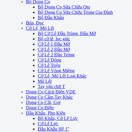
Bộ Dụng Cụ
Bộ Dụng Cụ Sửa Chữa Oto
Bộ Dụng Cụ Sửa Chữa Trong Gia Đình
Bộ Đầu Khẩu
Búa, Đục
Cờ Lê, Mỏ Lết
Bộ Cờ Lê Đầu Tròng, Đầu Mở
Bộ cờ lê, lục giác
Cờ Lê 1 Đầu Mở
Cờ Lê 2 Đầu Mở
Cờ Lê 2 Đầu Tròng
Cờ Lê Đóng
Cờ Lê Tuýp
Cờ Lê Vòng Miệng
Cờ Lê, Mỏ Lết Loại Khác
Mỏ Lết
Tay vặn chữ T
Dụng Cụ Cách Điện VDE
Dụng Cụ Cầm Tay Khác
Dụng Cụ Cắt, Gọt
Dụng Cụ Điện
Đầu Khẩu, Phụ Kiện
Bộ Khẩu, Cờ Lê Lực
Cờ Lê Lực
Đầu Khẩu Hệ 1''