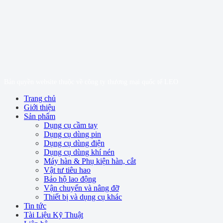
Bản quyền website thuộc về công ty thương mại quốc tế LEO
Trang chủ
Giới thiệu
Sản phẩm
Dụng cụ cầm tay
Dụng cụ dùng pin
Dụng cụ dùng điện
Dụng cụ dùng khí nén
Máy hàn & Phụ kiện hàn, cắt
Vật tư tiêu hao
Bảo hộ lao động
Vận chuyển và nâng đỡ
Thiết bị và dụng cụ khác
Tin tức
Tài Liệu Kỹ Thuật