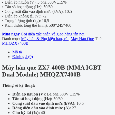
• Điện áp nguồn (V): 3 pha 380V±15%
• Tần số hoạt động (Hz): 50/60
• Công suất đầu vào định mức (kVA): 10,5
• Điện áp không tải (V): 72
• Trọng lượng tịnh (kg): 16,5
• Kích thước tổng thể (mm): 500*245*460
Mua ngay
Gọi điện xác nhận và giao hàng tận nơi
Danh mục:
Máy hàn & Phụ kiện hàn, cắt
,
Máy Hàn Que
Thẻ:
MHQZX7400B
Mô tả
Đánh giá (0)
Máy hàn que ZX7-400B (MMA IGBT
Dual Module) MHQZX7400B
Thông số kỹ thuật:
Điện áp nguồn (V):
Ba pha 380V ±15%
Tần số hoạt động (Hz):
50/60
Công suất đầu vào định mức (kVA):
10.5
Dòng điện đầu vào định mức (A):
27
Chu kỳ tải (%):
40