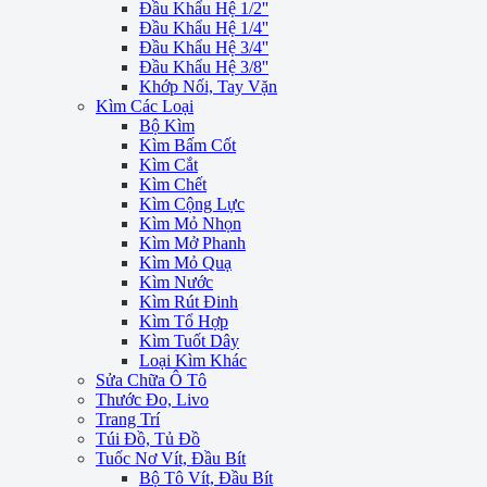
Đầu Khẩu Hệ 1/2''
Đầu Khẩu Hệ 1/4''
Đầu Khẩu Hệ 3/4''
Đầu Khẩu Hệ 3/8''
Khớp Nối, Tay Vặn
Kìm Các Loại
Bộ Kìm
Kìm Bấm Cốt
Kìm Cắt
Kìm Chết
Kìm Cộng Lực
Kìm Mỏ Nhọn
Kìm Mở Phanh
Kìm Mỏ Quạ
Kìm Nước
Kìm Rút Đinh
Kìm Tổ Hợp
Kìm Tuốt Dây
Loại Kìm Khác
Sửa Chữa Ô Tô
Thước Đo, Livo
Trang Trí
Túi Đồ, Tủ Đồ
Tuốc Nơ Vít, Đầu Bít
Bộ Tô Vít, Đầu Bít