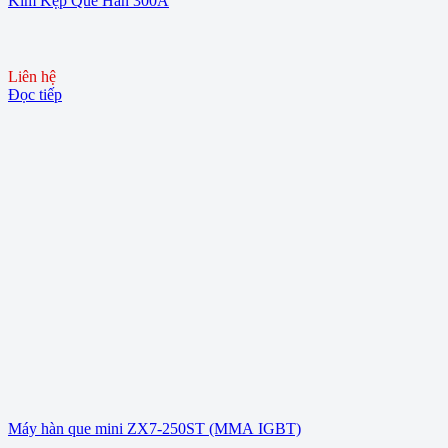
Kìm Kẹp Que Hàn 300A
Liên hệ
Đọc tiếp
Máy hàn que mini ZX7-250ST (MMA IGBT)