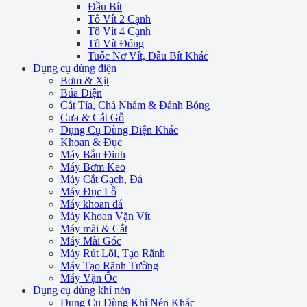
Đầu Bít
Tô Vít 2 Cạnh
Tô Vít 4 Cạnh
Tô Vít Đóng
Tuốc Nơ Vít, Đầu Bít Khác
Dụng cụ dùng điện
Bơm & Xịt
Búa Điện
Cắt Tỉa, Chà Nhám & Đánh Bóng
Cưa & Cắt Gỗ
Dụng Cụ Dùng Điện Khác
Khoan & Đục
Máy Bắn Đinh
Máy Bơm Keo
Máy Cắt Gạch, Đá
Máy Đục Lỗ
Máy khoan đá
Máy Khoan Vặn Vít
Máy mài & Cắt
Máy Mài Góc
Máy Rút Lõi, Tạo Rãnh
Máy Tạo Rãnh Tường
Máy Vặn Ốc
Dụng cụ dùng khí nén
Dụng Cụ Dùng Khí Nén Khác