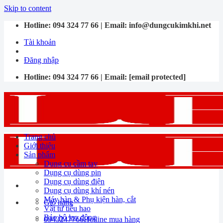
Skip to content
Hotline:
094 324 77 66
| Email:
info@dungcukimkhi.net
Tài khoản
Đăng nhập
Hotline:
094 324 77 66
| Email:
[email protected]
Trang chủ
Giới thiệu
Sản phẩm
Dụng cụ cầm tay
Dụng cụ dùng pin
Dụng cụ dùng điện
Dụng cụ dùng khí nén
Máy hàn & Phụ kiện hàn, cắt
Giỏ hàng
Vật tư tiêu hao
Bảo hộ lao động
0943247766
Hotline mua hàng