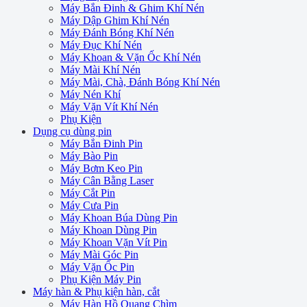
Máy Bắn Đinh & Ghim Khí Nén
Máy Dập Ghim Khí Nén
Máy Đánh Bóng Khí Nén
Máy Đục Khí Nén
Máy Khoan & Vặn Ốc Khí Nén
Máy Mài Khí Nén
Máy Mài, Chà, Đánh Bóng Khí Nén
Máy Nén Khí
Máy Vặn Vít Khí Nén
Phụ Kiện
Dụng cụ dùng pin
Máy Bắn Đinh Pin
Máy Bào Pin
Máy Bơm Keo Pin
Máy Cân Bằng Laser
Máy Cắt Pin
Máy Cưa Pin
Máy Khoan Búa Dùng Pin
Máy Khoan Dùng Pin
Máy Khoan Vặn Vít Pin
Máy Mài Góc Pin
Máy Vặn Ốc Pin
Phụ Kiện Máy Pin
Máy hàn & Phụ kiện hàn, cắt
Máy Hàn Hồ Quang Chìm